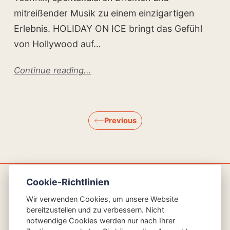
mitreißender Musik zu einem einzigartigen
Erlebnis. HOLIDAY ON ICE bringt das Gefühl
von Hollywood auf…
Continue reading...
Previous
Cookie-Richtlinien
AGBs
Impressum
Datenschutz
Glossar
Wir verwenden Cookies, um unsere Website
bereitzustellen und zu verbessern. Nicht
Der Inhalt dieser Seiten wurde KI-generiert
notwendige Cookies werden nur nach Ihrer
© 2026 Heinrich GmbH Omnibusunternehmen und