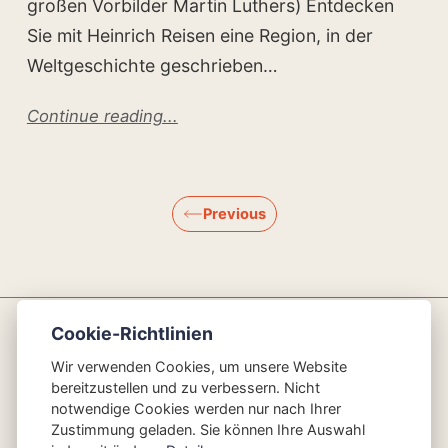
großen Vorbilder Martin Luthers) Entdecken
Sie mit Heinrich Reisen eine Region, in der
Weltgeschichte geschrieben…
Continue reading...
Previous
Cookie-Richtlinien
AGBs
Impressum
Datenschutz
Glossar
Wir verwenden Cookies, um unsere Website
bereitzustellen und zu verbessern. Nicht
Der Inhalt dieser Seiten wurde KI-generiert
notwendige Cookies werden nur nach Ihrer
© 2026 Heinrich GmbH Omnibusunternehmen und
Zustimmung geladen. Sie können Ihre Auswahl